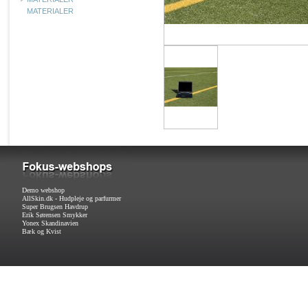
MATERIALER
Demo webshop
AllSkin.dk - Hudpleje og parfurmer
Super Brugsen Havdrup
Erik Sørensen Smykker
Yonex Skandinavien
Bæk og Kvist