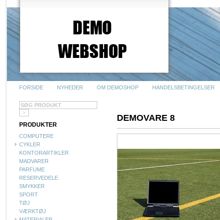
FORSIDE
NYHEDER
OM DEMOSHOP
HANDELSBETINGELSER
DEMOVARE 8
PRODUKTER
COMPUTERE
CYKLER
KONTORARTIKLER
MADVARER
PARFUME
RESERVEDELE
SMYKKER
SPORT
TØJ
VÆRKTØJ
MATERIALER