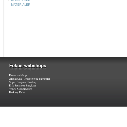
MATERIALER
Demo webshop
AllSkin.dk - Hudpleje og parfurmer
Super Brugsen Havdrup
Erik Sørensen Smykker
Yonex Skandinavien
Bæk og Kvist