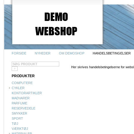
FORSIDE
NYHEDER
OM DEMOSHOP
HANDELSBETINGELSER
Her skrives handelsbetingelserne for we
PRODUKTER
COMPUTERE
CYKLER
KONTORARTIKLER
MADVARER
PARFUME
RESERVEDELE
SMYKKER
SPORT
TØJ
VÆRKTØJ
MATERIALER