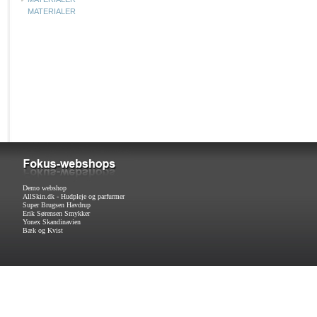
MATERIALER
Demo webshop
AllSkin.dk - Hudpleje og parfurmer
Super Brugsen Havdrup
Erik Sørensen Smykker
Yonex Skandinavien
Bæk og Kvist