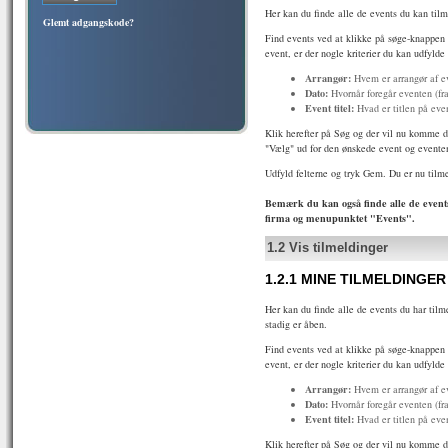
Her kan du finde alle de events du kan tilm
Glemt adgangskode?
Find events ved at klikke på søge-knappen f
event, er der nogle kriterier du kan udfylde
Arrangør:
Hvem er arrangør af e
Dato:
Hvornår foregår eventen (fra
Event titel:
Hvad er titlen på eve
Klik herefter på Søg og der vil nu komme de
"Vælg" ud for den ønskede event og eventen
Udfyld felterne og tryk Gem. Du er nu tilme
Bemærk du kan også finde alle de events,
firma og menupunktet "Events".
1.2
Vis tilmeldinger
1.2.1
MINE TILMELDINGER
Her kan du finde alle de events du har tilm
stadig er åben.
Find events ved at klikke på søge-knappen f
event, er der nogle kriterier du kan udfylde
Arrangør:
Hvem er arrangør af e
Dato:
Hvornår foregår eventen (fra
Event titel:
Hvad er titlen på eve
Klik herefter på Søg og der vil nu komme de