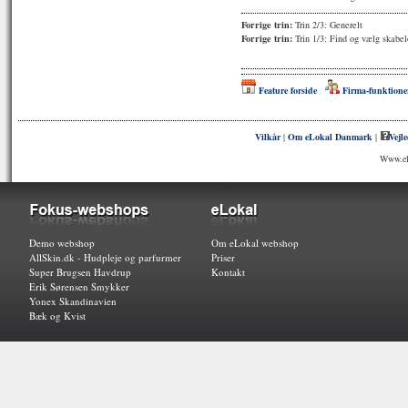
Forrige trin:
Trin 2/3: Generelt
Forrige trin:
Trin 1/3: Find og vælg skabel
Feature forside
Firma-funktione
Vilkår
|
Om eLokal Danmark
|
Vejl
Www.elo
Demo webshop
Om eLokal webshop
AllSkin.dk - Hudpleje og parfurmer
Priser
Super Brugsen Havdrup
Kontakt
Erik Sørensen Smykker
Yonex Skandinavien
Bæk og Kvist