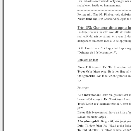
Her indtastes overordnede oplysninger om 
skabelonen hedde og kommentarer.
Forrige trin: Trin 1/3: Find og vælg skabel
Næste trin:
Trin 3/3: Generer dine egne fel
Trin 3/3: Generer dine egne fe
På dette trin kan du selv lave alle de ekstra
skal udfylde, når de baserer en event på d
komponere din event med alle de oplysninge
Dette kan fx. være "Deltager du til spisning"
"Deltager du i fællestransport?".
Udfyldes pr. felt:
Navn:
Feltets navn. Fx. "Hvilken t-shirt st
Type:
Vælg feltets type. Er det en liste af 
Obligatorisk:
Hvis feltet er obligatorisk sk
sig.
Felttyper:
Kun information:
Dette vælges hvis det ku
kunne udfylde noget. Fx. "Husk toget kører 
Tekst:
Dette er et normalt tekst-felt, som 
på?"
Liste:
Hvis brugeren skal have en liste af m
(Small/Medium/Large).
Afkrydsningsfelt:
Bruges til ja/nej-spørgsm
Dato:
Til dato-felter. Fx. "Hvad er din føds
Tal:
Til tal-felter. Fx. "Hvor gammel er du?