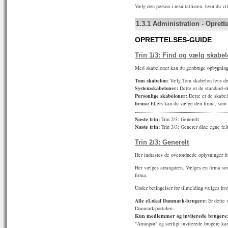
Vælg den person i resultatlisten, hvor du vi
1.3.1
Administration
-
Oprett
OPRETTELSES-GUIDE
Trin 1/3: Find og vælg skabe
Med skabeloner kan du genbruge opbygningen
Tom skabelon:
Vælg Tom skabelon hvis den
Systemskabeloner:
Dette er de standard-s
Personlige skabeloner:
Dette er de skabel
firma:
Ellers kan du vælge den firma, som e
Næste trin:
Trin 2/3: Generelt
Næste trin:
Trin 3/3: Generer dine egne fel
Trin 2/3: Generelt
Her indtastes de overordnede oplysninger fo
Her vælges arrangøren. Vælges en firma so
firma.
Under betingelser for tilmelding vælges hv
Alle eLokal Danmark-brugere:
Er dette 
Danmark-portalen.
Kun medlemmer og inviterede brugere
"Arrangør" og særligt inviterede brugere ka