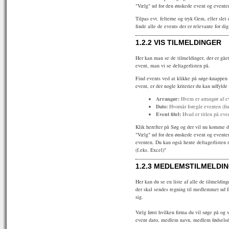
"Vælg" ud for den ønskede event og eventen
Tilpas evt. felterne og tryk Gem, eller sle
finde alle de events der er relevante for d
1.2.2
VIS TILMELDINGER
Her kan man se de tilmeldinger, der er gået
event, man vi se deltagerlisten på.
Find events ved at klikke på søge-knappen f
event, er der nogle kriterier du kan udfylde
Arrangør:
Hvem er arrangør af e
Dato:
Hvornår foregår eventen (fra
Event titel:
Hvad er titlen på eve
Klik herefter på Søg og der vil nu komme de
"Vælg" ud for den ønskede event og eventen 
eventen. Du kan også hente deltagerlisten n
(f.eks. Excel)"
1.2.3
MEDLEMSTILMELDI
Her kan du se en liste af alle de tilmeldin
der skal sendes regning til medlemmet ud f
sig.
Vælg først hvilken firma du vil søge på og
event dato, medlem navn, medlem fødsels