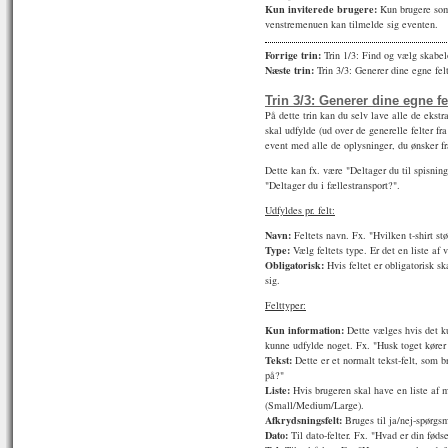
Kun inviterede brugere:
Kun brugere som 
venstremenuen kan tilmelde sig eventen.
Forrige trin:
Trin 1/3: Find og vælg skabe
Næste trin:
Trin 3/3: Generer dine egne fel
Trin 3/3: Generer dine egne fe
På dette trin kan du selv lave alle de ekstra
skal udfylde (ud over de generelle felter f
event med alle de oplysninger, du ønsker fr
Dette kan fx. være "Deltager du til spisning"
"Deltager du i fællestransport?".
Udfyldes pr. felt:
Navn:
Feltets navn. Fx. "Hvilken t-shirt st
Type:
Vælg feltets type. Er det en liste af 
Obligatorisk:
Hvis feltet er obligatorisk sk
sig.
Felttyper:
Kun information:
Dette vælges hvis det ku
kunne udfylde noget. Fx. "Husk toget kører 
Tekst:
Dette er et normalt tekst-felt, som 
på?"
Liste:
Hvis brugeren skal have en liste af m
(Small/Medium/Large).
Afkrydsningsfelt:
Bruges til ja/nej-spørgsm
Dato:
Til dato-felter. Fx. "Hvad er din føds