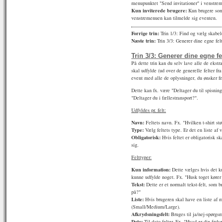
menupunktet "Send invitationer" i venstre
Kun inviterede brugere:
Kun brugere som 
venstremenuen kan tilmelde sig eventen.
Forrige trin:
Trin 1/3: Find og vælg skabe
Næste trin:
Trin 3/3: Generer dine egne fel
Trin 3/3: Generer dine egne fe
På dette trin kan du selv lave alle de ekstra
skal udfylde (ud over de generelle felter f
event med alle de oplysninger, du ønsker fr
Dette kan fx. være "Deltager du til spisning"
"Deltager du i fællestransport?".
Udfyldes pr. felt:
Navn:
Feltets navn. Fx. "Hvilken t-shirt st
Type:
Vælg feltets type. Er det en liste af 
Obligatorisk:
Hvis feltet er obligatorisk sk
sig.
Felttyper:
Kun information:
Dette vælges hvis det ku
kunne udfylde noget. Fx. "Husk toget kører 
Tekst:
Dette er et normalt tekst-felt, som 
på?"
Liste:
Hvis brugeren skal have en liste af m
(Small/Medium/Large).
Afkrydsningsfelt:
Bruges til ja/nej-spørgsm
Dato:
Til dato-felter. Fx. "Hvad er din føds