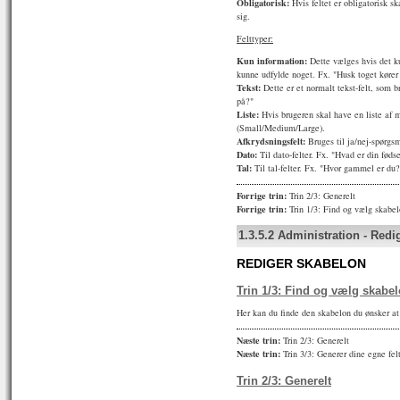
Obligatorisk:
Hvis feltet er obligatorisk sk
sig.
Felttyper:
Kun information:
Dette vælges hvis det ku
kunne udfylde noget. Fx. "Husk toget kører 
Tekst:
Dette er et normalt tekst-felt, som 
på?"
Liste:
Hvis brugeren skal have en liste af m
(Small/Medium/Large).
Afkrydsningsfelt:
Bruges til ja/nej-spørgsm
Dato:
Til dato-felter. Fx. "Hvad er din føds
Tal:
Til tal-felter. Fx. "Hvor gammel er du?
Forrige trin:
Trin 2/3: Generelt
Forrige trin:
Trin 1/3: Find og vælg skabe
1.3.5.2
Administration
-
Redi
REDIGER SKABELON
Trin 1/3: Find og vælg skabe
Her kan du finde den skabelon du ønsker at
Næste trin:
Trin 2/3: Generelt
Næste trin:
Trin 3/3: Generer dine egne fel
Trin 2/3: Generelt