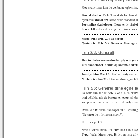
Med skabeloner kan du genbruge opbygningen
Tom skabelon:
Vælg Tom skabelon hvis den
Systemskabeloner:
Dette er de standard-s
Personlige skabeloner:
Dette er de skabel
firma:
Ellers kan du vælge den firma, som e
Næste trin:
Trin 2/3: Generelt
Næste trin:
Trin 3/3: Generer dine egne 
Trin 2/3: Generelt
Her indtastes overordnede oplysninger
skal skabelonen hedde og kommentarer
Forrige trin:
Trin 1/3: Find og vælg skabe
Næste trin:
Trin 3/3: Generer dine egne fel
Trin 3/3: Generer dine egne fe
På dette trin kan du selv lave alle de ekstra
skal udfylde, når de baserer en event på d
komponere din event med alle de oplysninge
Dette kan fx. være "Deltager du til spisning"
"Deltager du i fællestransport?".
Udfyldes pr. felt:
Navn:
Feltets navn. Fx. "Hvilken t-shirt st
Type:
Vælg feltets type. Er det en liste af 