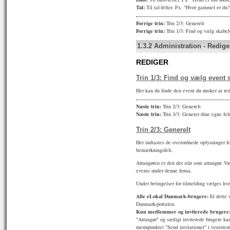
Tal:
Til tal-felter. Fx. "Hvor gammel er du?
Forrige trin:
Trin 2/3: Generelt
Forrige trin:
Trin 1/3: Find og vælg skabel
1.3.2
Administration
-
Redige
REDIGER
Trin 1/3: Find og vælg event 
Her kan du finde den event du ønsker at red
Næste trin:
Trin 2/3: Generelt
Næste trin:
Trin 3/3: Generer dine egne fel
Trin 2/3: Generelt
Her indtastes de overordnede oplysninger fo
bemærkningsfelt.
Arrangøren er den der står som arrangør. V
events under denne firma.
Under betingelser for tilmelding vælges hv
Alle eLokal Danmark-brugere:
Er dette 
Danmark-portalen.
Kun medlemmer og inviterede brugere
"Arrangør" og særligt inviterede brugere ka
menupunktet "Send invitationer" i venstre