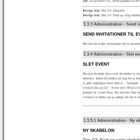
Tal:
Til tal-felter. Fx. "Hvor gammel er du?
Forrige trin:
Trin 2/3: Generelt
Forrige trin:
Trin 1/3: Find og vælg skabel
1.3.3
Administration
-
Send in
SEND INVITATIONER TIL 
Her kan du sende invitationer ud til persone
1.3.4
Administration
-
Slet ev
SLET EVENT
Her kan du finde den event du ønsker at sl
forneden. Inden du klikker på Søg for at fin
at gøre søgningen mere præcis: - Arrangør:
eventen (fra og til)? - Event titel: Hvad er 
komme de events frem, der matcher dine kri
eventen vil dukke op og spørge om du er sikk
1.3.5.1
Administration
-
Ny s
NY SKABELON
Trin 1/3: Find og vælg skabe