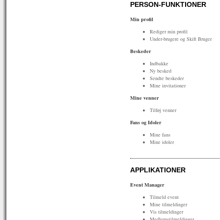
PERSON-FUNKTIONER
Min profil
Rediger min profil
Under-brugere og Skift Bruger
Beskeder
Indbakke
Ny besked
Sendte beskeder
Mine invitationer
Mine venner
Tilføj venner
Fans og Idoler
Mine fans
Mine idoler
APPLIKATIONER
Event Manager
Tilmeld event
Mine tilmeldinger
Vis tilmeldinger
Medlemstilmeldinger