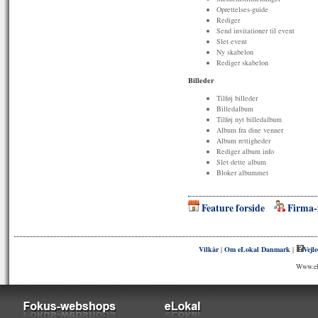
Oprettelses-guide
Rediger
Send invitationer til event
Slet event
Ny skabelon
Rediger skabelon
Billeder
Tilføj billeder
Billedalbum
Tilføj nyt billedalbum
Album fra dine venner
Album rettigheder
Rediger album info
Slet dette album
Bloker albummet
Feature forside
Firma-
Vilkår
|
Om eLokal Danmark
|
Vejl
Www.elo